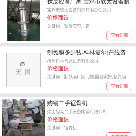
钛反应釜厂家 宝鸡市欣太设备制
造有限责任公司
宝鸡市欣太设备制造有限责任公司
价格面议
关键词：钛反应釜厂家
查看详细
制氮膜多少钱-科林爱尔(在线咨
询)-上海制氮膜
杭州科林气源设备有限公司
价格面议
关键词：制氮膜厂家,制氮膜哪家好,制氮膜多少钱,制氮膜价格,制氮膜找哪家
查看详细
购销二手锯骨机
梁山旭亮二手设备购销有限公司
价格面议
关键词：锯骨机