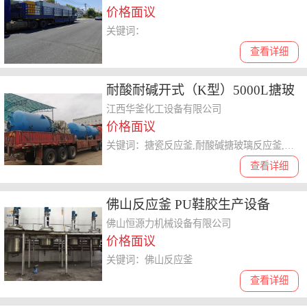
价格面议
关键词：
查看详细
耐酸耐碱开式（K型）5000L搪玻
璃反应釜反应罐
江西华釜化工设备有限公司
价格面议
关键词：搪瓷反应釜,耐酸碱搪玻璃反应釜,搪瓷反应罐
查看详细
佛山反应釜 PU鞋胶生产设备
佛山恒源力机械设备有限公司
价格面议
关键词：佛山反应釜
查看详细