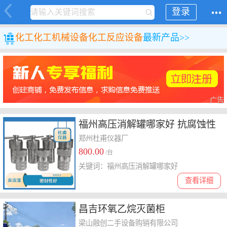
登录
化工
化工机械设备
化工反应设备
最新产品>>
广告
福州高压消解罐哪家好 抗腐蚀性
好
郑州杜甫仪器厂
800.00
/台
关键词：福州高压消解罐哪家好
查看详细
昌吉环氧乙烷灭菌柜
梁山融创二手设备购销有限公司