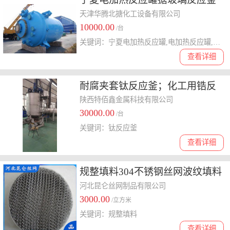
参数
天津华腾北搪化工设备有限公司
10000.00
/台
关键词：宁夏电加热反应罐,电加热反应罐,搪玻璃反应釜参数
查看详细
耐腐夹套钛反应釜；化工用锆反
应釜；搅拌钛合金反应釜；钛复
陕西特佰鑫金属科技有限公司
30000.00
合反应釜
/台
关键词：钛反应釜
查看详细
规整填料304不锈钢丝网波纹填料
316L孔板填料BY网板填料
河北昆仑丝网制品有限公司
3000.00
/立方米
关键词：规整填料
查看详细