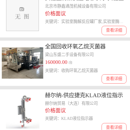
酶解反应罐-静鑫通茂公司
北京市静鑫通茂机械设备有限公司
价格面议
关键词：实验室酶解反应罐厂家,实验室酶解反应罐价格,实验室酶解反应罐哪家好,实验室酶解反应罐生产厂家,实验室酶解反应罐多少钱
查看详细
全国回收环氧乙烷灭菌器
梁山东盛二手设备有限公司
160000.00
/台
关键词：收购环氧乙烷灭菌器
查看详细
赫尔纳-供应捷克KLAD液位指示
器U52
赫尔纳贸易（大连）有限公司
价格面议
关键词：KLAD液位指示器
查看详细