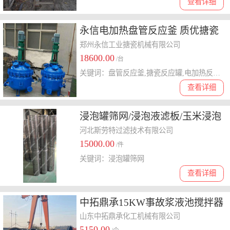
查看详细
永信电加热盘管反应釜 质优搪瓷
反应罐
郑州永信工业搪瓷机械有限公司
18600.00
/台
关键词：盘管反应釜,搪瓷反应罐,电加热反应釜
查看详细
浸泡罐筛网/浸泡液滤板/玉米浸泡
罐筛网
河北斯劳特过滤技术有限公司
15000.00
/件
关键词：浸泡罐筛网
查看详细
中拓鼎承15KW事故浆液池搅拌器
服务周到 品质精良
山东中拓鼎承化工机械有限公司
5150.00