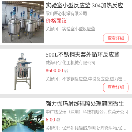
实验室小型反应釜 304加热反应
搅拌罐
梁山匠心制罐有限公司
价格面议
关键词：实验室小型反应釜
查看详细
500L不锈钢夹套外循环反应釜
威海环宇化工机械有限公司
8600.00
/台
关键词：不锈钢反应釜,中试反应釜,磁力密封反应釜
查看详细
强力伽玛射线辐照处理顽固微生
物
中广核戈瑞（深圳）科技有限公司东莞分公司
6.00
/箱
关键词：伽玛射线辐照,辐照处理微生物,伽玛射线处理顽固微生物