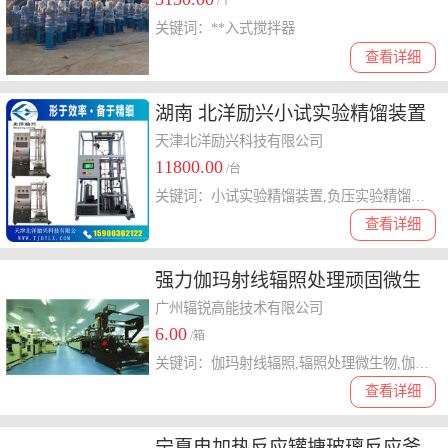
/个
关键词：**入式搅拌器
查看详细
湖南 北洋励兴小试实验精馏装置
天津北洋励兴科技有限公司
11800.00
/台
关键词：小试实验精馏装置,负压实验精馏装置,高真空精馏塔
查看详细
强力伽玛射线辐照处理顽固微生
物
广州辐锐高能技术有限公司
6.00
/箱
关键词：伽玛射线辐照,辐照处理微生物,伽玛射线处理顽固微生物
查看详细
宁夏电加热反应罐搪玻璃反应釜