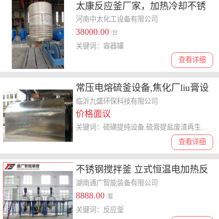
太康反应釜厂家，加热冷却不锈
钢反应釜，高压容器罐
河南中太化工设备有限公司
38000.00
/台
关键词：容器罐
查看详细
常压电熔硫釜设备,焦化厂liu膏设
备,农药厂药渣提纯
临沂九盛环保科技有限公司
价格面议
关键词：硫磺提纯设备,硫膏提盐废渣再生硫磺,常压电熔硫釜硫膏设备,农药厂药渣提纯,硫磺加热提纯设备
查看详细
不锈钢搅拌釜 立式恒温电加热反
应釜 液体膏霜乳化均质罐厂家
湖南通广智能装备有限公司
8888.00
/套
关键词：反应釜