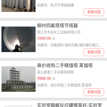
关键词：卧式不锈钢储罐
查看详细
钢衬四氟塔塔节塔器
靖江市丰益化工设备有限公司
1000.00
/台
关键词：四氟塑料/钢衬四氟/钢衬聚四氟乙烯PTFE化工塔,四氟衬里反应塔化工塔塔器,板衬四氟化工塔反应塔塔节塔器
查看详细
高价收购二手精馏塔 蒸馏塔
梁山鑫泰二手设备购销部
9988.00
/台
关键词：高价收购二手精馏塔,蒸馏塔
查看详细
实验室酶解反应罐哪家好-实验室