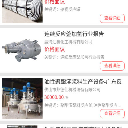
价格面议
关键词：搪瓷反应罐
查看详细
连续反应釜加氢行业报告
威海汇鑫化工机械有限公司
价格面议
关键词：连续反应釜加氢行业报告
查看详细
油性聚酯灌浆料生产设备-广东反
应釜
佛山市邦德仕机械设备有限公司
30000.00
/台
关键词：聚酯灌浆料反应釜,油性聚酯反应釜,广东反应釜
查看详细