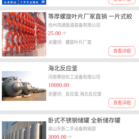
等厚螺旋叶片厂家直销 一片式蛟
龙螺旋叶片库存现货
沧州鸿通管道装备有限公司
25.00
/个
关键词：螺旋叶片厂家
查看详细
海北反应釜
河南尊创化工设备有限公司
10000.00
/
关键词：反应釜,海北反应釜
查看详细
卧式不锈钢储罐 全新储存罐
梁山东新二手设备购销部
3000.00
/个