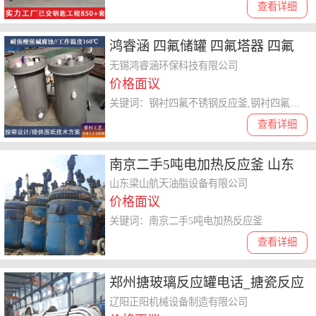
查看详细
鸿睿涵 四氟储罐 四氟塔器 四氟
反应釜 按需设计
无锡鸿睿涵环保科技有限公司
价格面议
关键词：钢衬四氟不锈钢反应釜,钢衬四氟混合釜,PTFE衬里方槽,板衬四氟槽罐,PTFE衬里混酸储罐
查看详细
南京二手5吨电加热反应釜 山东
梁山航天油脂设备有限公司
山东梁山航天油脂设备有限公司
价格面议
关键词：南京二手5吨电加热反应釜
查看详细
郑州搪玻璃反应罐电话_搪瓷反应
罐
辽阳正阳机械设备制造有限公司